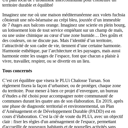
territoire durable et équilibré
Imaginez une rue où une maison méditerranéenne aux volets fuchsia
côtoierait une néo-béarnaise au crépi bleu, jouxtée d’un immeuble
de 7 étages aux balcons orange. Imaginez une scierie en plein bourg,
un lotissement loin de tout service empiétant sur un champ de maïs,
ou une usine chimique au cœur d’une zone humide… Des goûts et
des couleurs, on ne discute pas. Mais l’identité d’un territoire,
l’attractivité de son cadre de vie, tiennent d’une certaine harmonie.
Harmonie esthétique, par l’architecture et les paysages, mais aussi
harmonie entre les usages de l’espace, font que chacun a plaisir à
vivre, travailler, respirer, ou se divertir en un lieu.
Tous concernés
C’est cet équilibre que visera le PLUi Chalosse Tursan. Son
règlement fixera la façon d’urbaniser, ou de protéger, chaque zone
du territoire. Pour mener à bien ce projet d’envergure, un bureau
d’études a été choisi pour accompagner notre communauté de
communes durant les quatre ans de son élaboration. En 2019, après
une phase de diagnostic territorial et environnemental, un Plan
d’Aménagement et de Développement Durable (PADD) est en
cours d’élaboration. C'est la clé de voute du PLUi, avec un objectif
clair : fixer les règles d'un aménagement de l'espace, permettant
d'accueillir de nouveaux habitants et de nouvelles activités sans