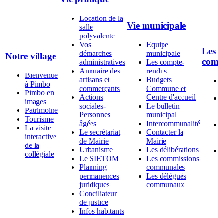
Location de la
Vie municipale
salle
polyvalente
Vos
Equipe
Les 
démarches
municipale
Notre village
co
administratives
Les compte-
Annuaire des
rendus
Bienvenue
artisans et
Budgets
à Pimbo
commerçants
Commune et
Pimbo en
Actions
Centre d'accueil
images
sociales-
Le bulletin
Patrimoine
Personnes
municipal
Tourisme
âgées
Intercommunalité
La visite
Le secrétariat
Contacter la
interactive
de Mairie
Mairie
de la
Urbanisme
Les délibérations
collégiale
Le SIETOM
Les commissions
Planning
communales
permanences
Les délégués
juridiques
communaux
Conciliateur
de justice
Infos habitants